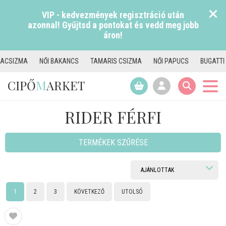
VIP - kedvezmények regisztráció után
azonnal! Gyűjtsd a pontokat és vedd meg jobb
áron!
NCS
TAMARIS CSIZMA
NŐI PAPUCS
BUGATTI CIPŐ
JANA CIPŐ
CIPŐ
M
ARKET
RIDER FÉRFI
TERMÉKEK SZŰRÉSE
1
2
3
KÖVETKEZŐ
UTOLSÓ