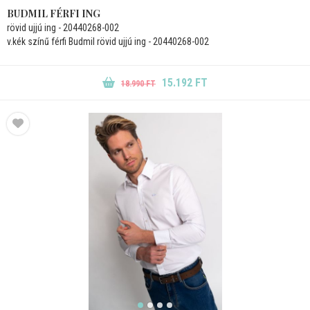
BUDMIL FÉRFI ING
rövid ujjú ing - 20440268-002
v.kék színű férfi Budmil rövid ujjú ing - 20440268-002
15.192 FT
18.990 FT