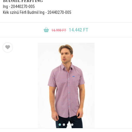
BUDMIL FÉRFI ING
Ing - 20440270-005
Kék színű Férfi Budmil Ing - 20440270-005
14.442 FT
16.990 FT