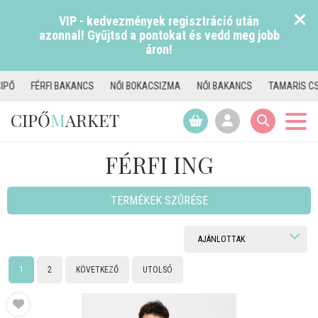
VIP - kedvezmények regisztráció után
azonnal! Gyűjtsd a pontokat és vedd meg jobb
áron!
S
NŐI BOKACSIZMA
NŐI BAKANCS
TAMARIS CSIZMA
NŐI PAPUCS
CIPŐ
M
ARKET
FÉRFI ING
TERMÉKEK SZŰRÉSE
1
2
KÖVETKEZŐ
UTOLSÓ