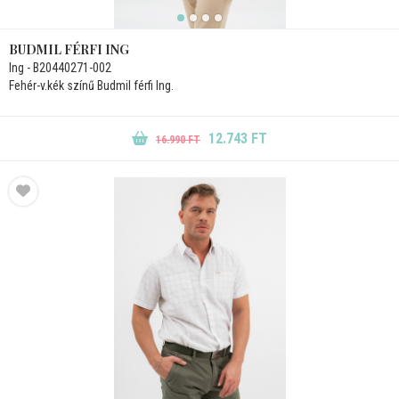
BUDMIL FÉRFI ING
Ing - B20440271-002
Fehér-v.kék színű Budmil férfi Ing.
12.743 FT
16.990 FT