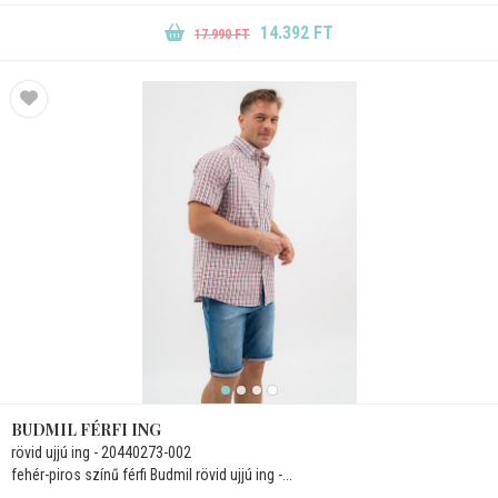
14.392 FT
17.990 FT
BUDMIL FÉRFI ING
rövid ujjú ing - 20440273-002
fehér-piros színű férfi Budmil rövid ujjú ing -...