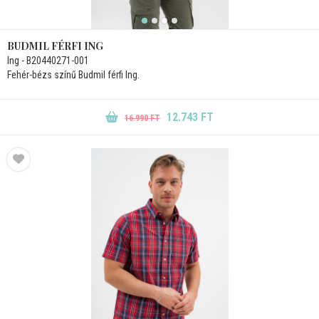
BUDMIL FÉRFI ING
Ing - B20440271-001
Fehér-bézs színű Budmil férfi Ing.
12.743 FT
16.990 FT