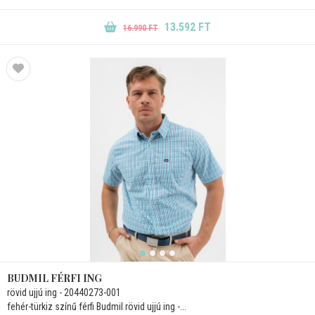
13.592 FT
16.990 FT
BUDMIL FÉRFI ING
rövid ujjú ing - 20440273-001
fehér-türkiz színű férfi Budmil rövid ujjú ing -...