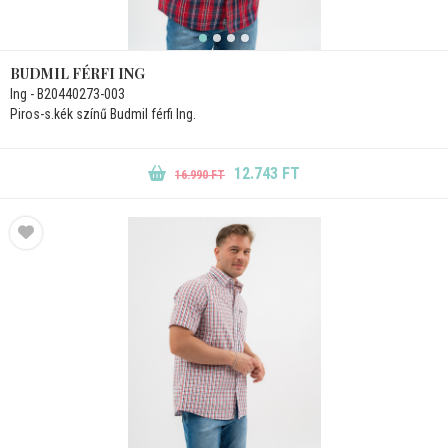
BUDMIL FÉRFI ING
Ing - B20440273-003
Piros-s.kék színű Budmil férfi Ing.
12.743 FT
16.990 FT