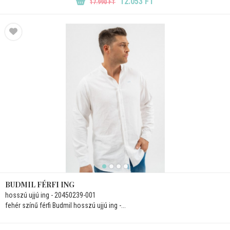
12.053 FT
17.990 FT
BUDMIL FÉRFI ING
hosszú ujjú ing - 20450239-001
fehér színű férfi Budmil hosszú ujjú ing -...