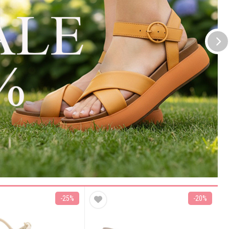
-25%
-20%