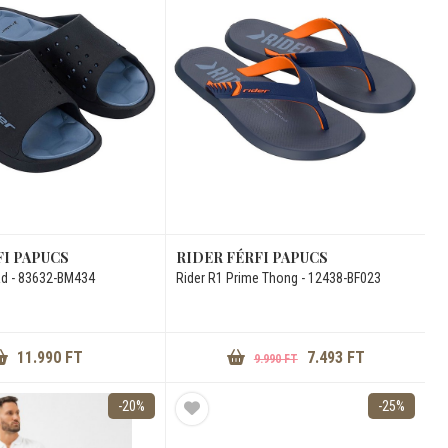
FI PAPUCS
RIDER FÉRFI PAPUCS
Ad - 83632-BM434
Rider R1 Prime Thong - 12438-BF023
11.990 FT
7.493 FT
9.990 FT
-20%
-25%