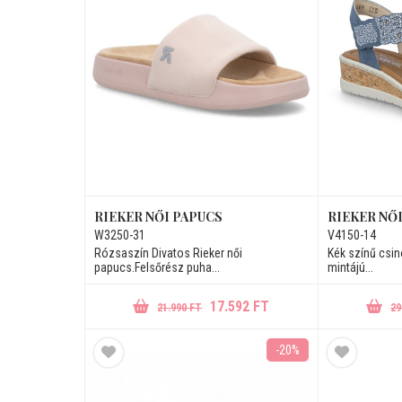
RIEKER NŐI PAPUCS
RIEKER NŐ
W3250-31
V4150-14
Rózsaszín Divatos Rieker női
Kék színű csin
papucs.Felsőrész puha...
mintájú...
17.592 FT
21.990 FT
29
-20%