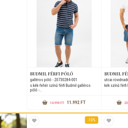
BUDMIL FÉRFI PÓLÓ
BUDMIL FÉ
galléros póló - 20730284-001
utcai rövidnad
s.kék-fehér színű férfi Budmil galléros
kék színű férfi
póló -...
11.992 FT
14.990 FT
23
-10%