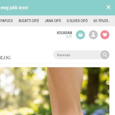
 meg jobb áron!
I PAPUCS
BUGATTI CIPŐ
JANA CIPŐ
S.OLIVER CIPŐ
60-70%OS AKC
KOSARAM
0 FT
BLOG