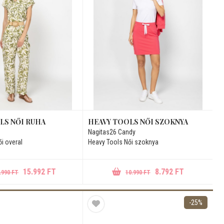
LS NŐI RUHA
HEAVY TOOLS NŐI SZOKNYA
Nagitas26 Candy
i overal
Heavy Tools Női szoknya
15.992 FT
8.792 FT
.990 FT
10.990 FT
-25%