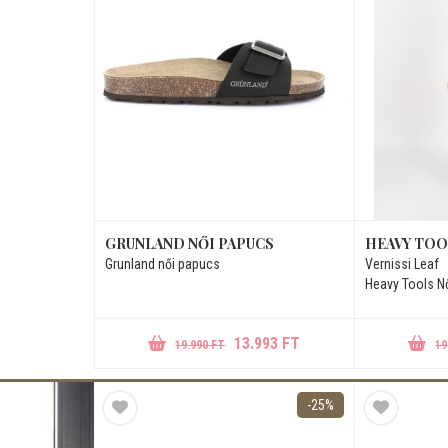
GRUNLAND NŐI PAPUCS
HEAVY TOO
Grunland női papucs
Vernissi Leaf
Heavy Tools Nő
13.993 FT
19.990 FT
19
-25%