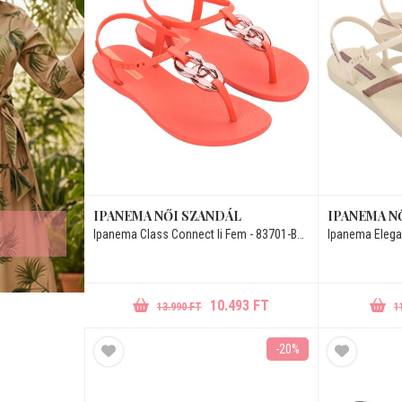
IPANEMA NŐI SZANDÁL
IPANEMA N
Ipanema Class Connect Ii Fem - 83701-BK398
Ipanema Elega
10.493 FT
13.990 FT
1
-20%