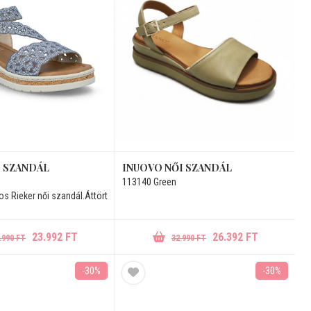
I SZANDÁL
INUOVO NŐI SZANDÁL
113140 Green
os Rieker női szandál.Áttört
23.992 FT
26.392 FT
.990 FT
32.990 FT
-30%
-30%