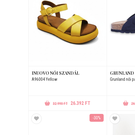
INUOVO NŐI SZANDÁL
GRUNLAND 
A96004 Yellow
Grunland női 
26.392 FT
32.990 FT
26
-30%