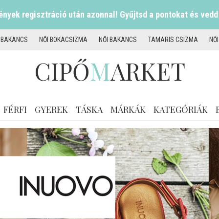
nyek regisztráció után azonnal! Gyűjtsd a pontokat és vedd
I BAKANCS
NŐI BOKACSIZMA
NŐI BAKANCS
TAMARIS CSIZMA
NŐ
CIPŐ
M
ARKET
FÉRFI
GYEREK
TÁSKA
MÁRKÁK
KATEGÓRIÁK