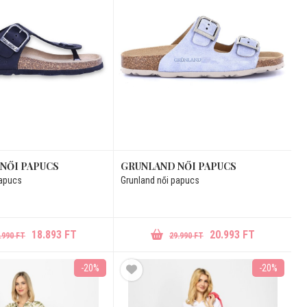
NŐI PAPUCS
GRUNLAND NŐI PAPUCS
papucs
Grunland női papucs
18.893 FT
20.993 FT
.990 FT
29.990 FT
-20%
-20%