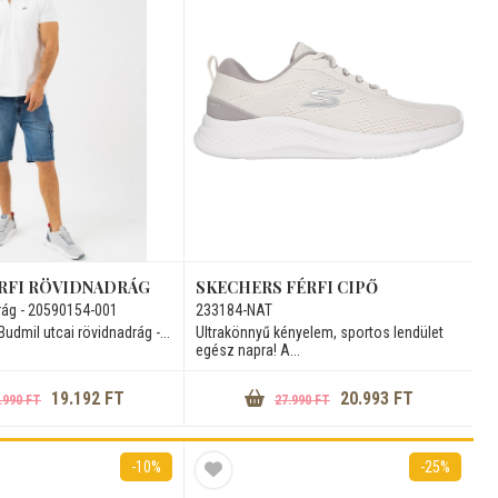
RFI RÖVIDNADRÁG
SKECHERS FÉRFI CIPŐ
rág - 20590154-001
233184-NAT
 Budmil utcai rövidnadrág -...
Ultrakönnyű kényelem, sportos lendület
egész napra! A...
19.192 FT
20.993 FT
.990 FT
27.990 FT
-10%
-25%