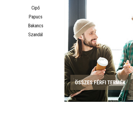
Cipő
Papucs
Bakancs
Szandál
ÖSSZES FÉRFI TERMÉK