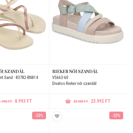
ŐI SZANDÁL
RIEKER NŐI SZANDÁL
nt Sand - 83782-BN814
V5663-60
Divatos Rieker női szandál
8.993 FT
23.992 FT
1.990 FT
29.990 FT
-20%
-20%