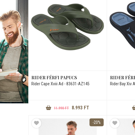
RIDER FÉRFI PAPUCS
RIDER FÉR
Rider Cape Xviii Ad - 83631-AZ145
Rider Bay Xiv 
8.993 FT
11.990 FT
-20%