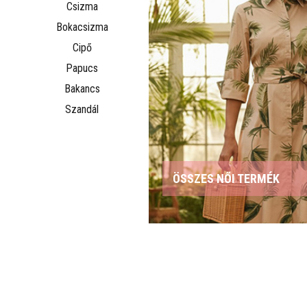
Csizma
Bokacsizma
Cipő
Papucs
Bakancs
Szandál
ÖSSZES NŐI TERMÉK