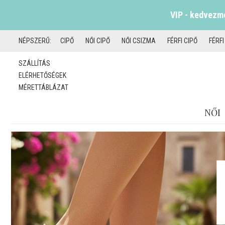
VIP - kedvezmé
NÉPSZERŰ:
CIPŐ
NŐI CIPŐ
NŐI CSIZMA
FÉRFI CIPŐ
FÉRF
SZÁLLÍTÁS
ELÉRHETŐSÉGEK
MÉRETTÁBLÁZAT
NŐI