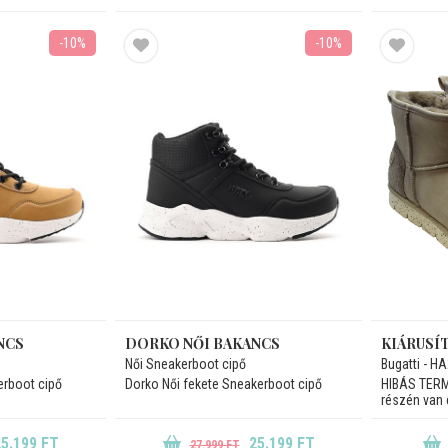
-10%
-10%
NCS
DORKO NŐI BAKANCS
KIÁRUSÍ
Női Sneakerboot cipő
Bugatti - 
erboot cipő
Dorko Női fekete Sneakerboot cipő
HIBÁS TERMÉ
részén van e
5.199 FT
25.199 FT
27.999 FT