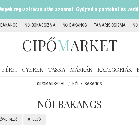
nyek regisztráció után azonnal! Gyűjtsd a pontokat és vedd
I BAKANCS
NŐI BOKACSIZMA
NŐI BAKANCS
TAMARIS CSIZMA
NŐ
CIPŐ
M
ARKET
FÉRFI
GYEREK
TÁSKA
MÁRKÁK
KATEGÓRIÁK
CIPOMARKET.HU
/
NŐI
/
BAKANCS
NŐI BAKANCS
KÖVETKEZŐ
UTOLSÓ