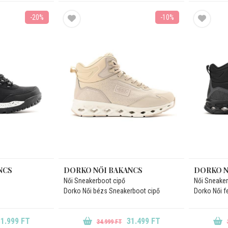
-20%
-10%
NCS
DORKO NŐI BAKANCS
DORKO N
Női Sneakerboot cipő
Női Sneaker
Dorko Női bézs Sneakerboot cipő
Dorko Női f
1.999 FT
31.499 FT
34.999 FT