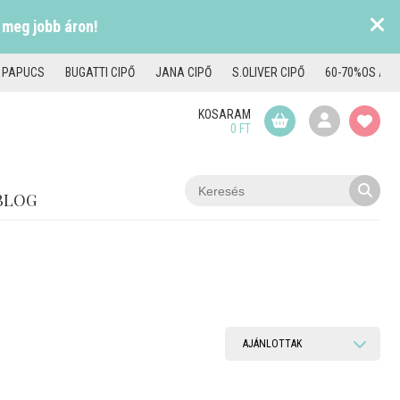
 meg jobb áron!
I PAPUCS
BUGATTI CIPŐ
JANA CIPŐ
S.OLIVER CIPŐ
60-70%OS AKC
KOSARAM
0 FT
BLOG