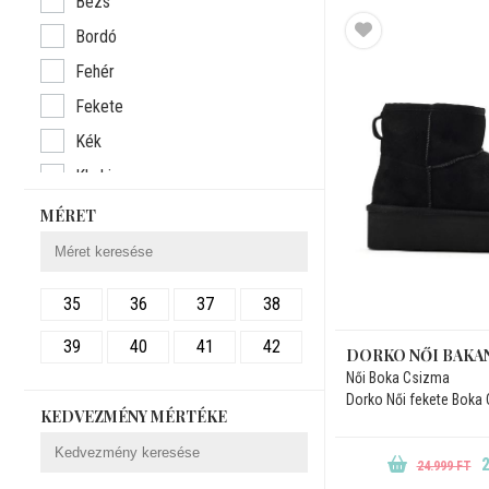
Bézs
S.Oliver
Bordó
Tamaris
Fehér
Fekete
Kék
Khaki
Piros
MÉRET
Rózsaszín
Sárga
35
36
37
38
Szürke
39
40
41
42
Törtfehér
DORKO NŐI BAKA
Női Boka Csizma
Zöld
Dorko Női fekete Boka
KEDVEZMÉNY MÉRTÉKE
2
24.999 FT