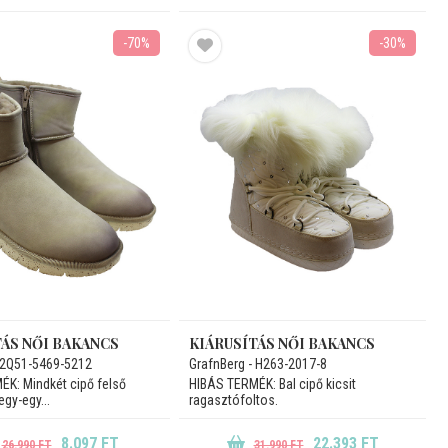
-70%
-30%
TÁS NŐI BAKANCS
KIÁRUSÍTÁS NŐI BAKANCS
HA2Q51-5469-5212
GrafnBerg - H263-2017-8
K: Mindkét cipő felső
HIBÁS TERMÉK: Bal cipő kicsit
gy-egy...
ragasztófoltos.
8.097 FT
22.393 FT
26.990 FT
31.990 FT