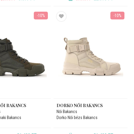
-10%
-10%
ŐI BAKANCS
DORKO NŐI BAKANCS
s
Női Bakancs
haki Bakancs
Dorko Női bézs Bakancs