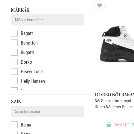
MÁRKÁK
Bagatt
Benetton
Bugatti
Dorko
Heavy Tools
Helly Hansen
Imac
DORKO NŐI BAKA
Kiárusítás
Női Sneakerboot cipő
SZÍN
Dorko Női fehér Sneak
Mayo Chix
Rieker
2
Barna
29.999 FT
Skechers