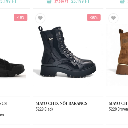
5.199 FT
25.199 FT
27.999 FT
-10%
-30%
NCS
MAYO CHIX NŐI BAKANCS
MAYO CH
5229 Black
5228 Brown
ncs