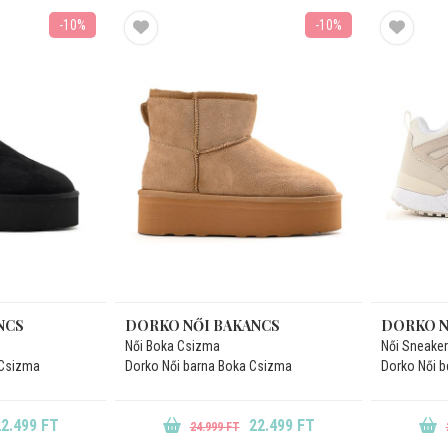
-10%
-10%
NCS
DORKO NŐI BAKANCS
DORKO N
Női Boka Csizma
Női Sneaker
 Csizma
Dorko Női barna Boka Csizma
Dorko Női 
2.499 FT
22.499 FT
24.999 FT