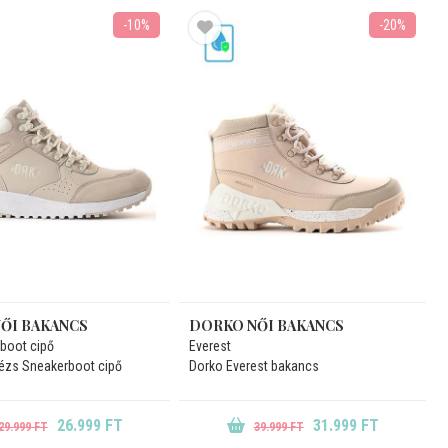
-10%
-20%
ŐI BAKANCS
DORKO NŐI BAKANCS
boot cipő
Everest
bézs Sneakerboot cipő
Dorko Everest bakancs
26.999 FT
31.999 FT
29.999 FT
39.999 FT