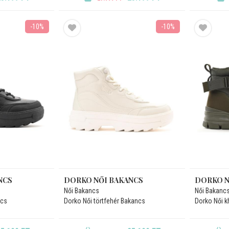
-10%
-10%
NCS
DORKO NŐI BAKANCS
DORKO N
Női Bakancs
Női Bakanc
ncs
Dorko Női törtfehér Bakancs
Dorko Női k