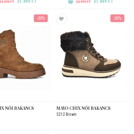
31.499 FT
31.499 FT
34.999 FT
34.999 FT
-30%
-30%
IX NŐI BAKANCS
MAYO CHIX NŐI BAKANCS
5212 Brown