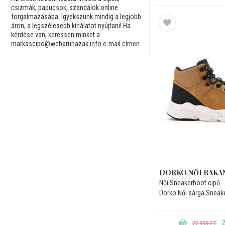
csizmák, papucsok, szandálok online
forgalmazásába. Igyekszünk mindig a legjobb
áron, a legszélesebb kínálatot nyújtani! Ha
kérdése van, keressen minket a
markascipo@webaruhazak.info
e-mail címen.
DORKO NŐI BAKA
Női Sneakerboot cipő
Dorko Női sárga Sneak
2
27.999 FT