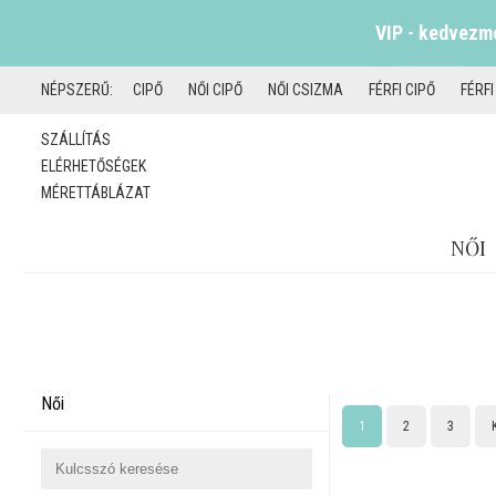
VIP - kedvezmé
NÉPSZERŰ:
CIPŐ
NŐI CIPŐ
NŐI CSIZMA
FÉRFI CIPŐ
FÉRF
SZÁLLÍTÁS
ELÉRHETŐSÉGEK
MÉRETTÁBLÁZAT
NŐI
Női
1
2
3