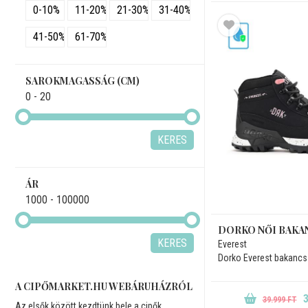
0-10%
11-20%
21-30%
31-40%
41-50%
61-70%
SAROKMAGASSÁG (CM)
0 - 20
KERES
ÁR
1000 - 100000
DORKO NŐI BAKA
KERES
Everest
Dorko Everest bakancs
A CIPŐMARKET.HU WEBÁRUHÁZRÓL
3
39.999 FT
Az elsők között kezdtünk bele a cipők,