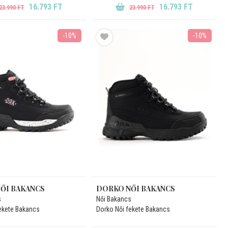
16.793 FT
16.793 FT
23.990 FT
23.990 FT
-10%
-10%
ŐI BAKANCS
DORKO NŐI BAKANCS
s
Női Bakancs
ekete Bakancs
Dorko Női fekete Bakancs