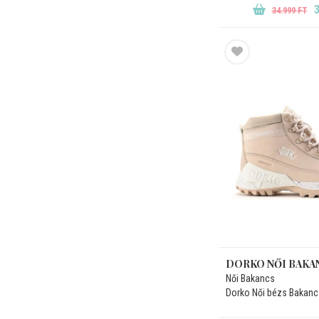
3
34.999 FT
DORKO NŐI BAKA
Női Bakancs
Dorko Női bézs Bakanc