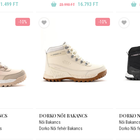
1.499 FT
16.793 FT
23.990 FT
-10%
-10%
NCS
DORKO NŐI BAKANCS
DORKO N
Női Bakancs
Női Bakanc
s
Dorko Női fehér Bakancs
Dorko Női f