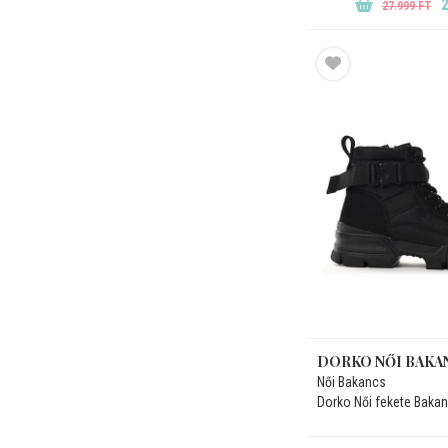
2
27.999 FT
DORKO NŐI BAKA
Női Bakancs
Dorko Női fekete Baka