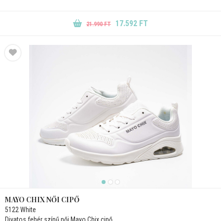
17.592 FT
21.990 FT
MAYO CHIX NŐI CIPŐ
5122 White
Divatos fehér színű női Mayo Chix cipő