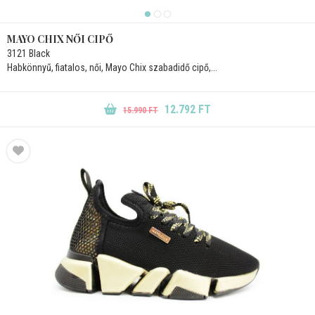
MAYO CHIX NŐI CIPŐ
3121 Black
Habkönnyű, fiatalos, női, Mayo Chix szabadidő cipő,...
12.792 FT
15.990 FT