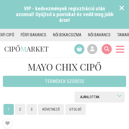
VIP - kedvezmények regisztráció után
azonnal! Gyűjtsd a pontokat és vedd meg jobb
áron!
NCS
NŐI BOKACSIZMA
NŐI BAKANCS
TAMARIS CSIZMA
NŐI PAPU
CIPŐ
M
ARKET
MAYO CHIX CIPŐ
TERMÉKEK SZŰRÉSE
1
2
3
KÖVETKEZŐ
UTOLSÓ