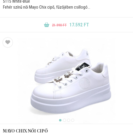
5115 White-Blue
Fehér színű női Mayo Chix cipő, fűzőjében csillogó...
17.592 FT
21.990 FT
MAYO CHIX NŐI CIPŐ