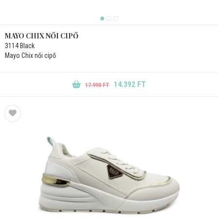
MAYO CHIX NŐI CIPŐ
3114 Black
Mayo Chix női cipő
14.392 FT
17.990 FT