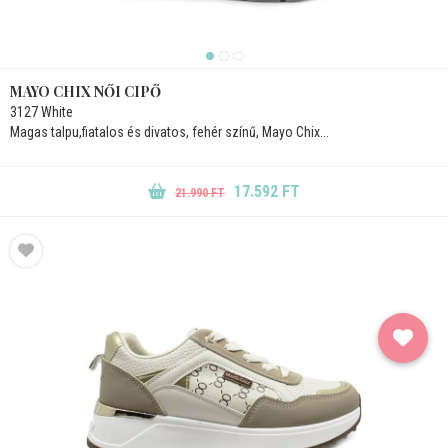
MAYO CHIX NŐI CIPŐ
3127 White
Magas talpu,fiatalos és divatos, fehér színű, Mayo Chix...
17.592 FT
21.990 FT