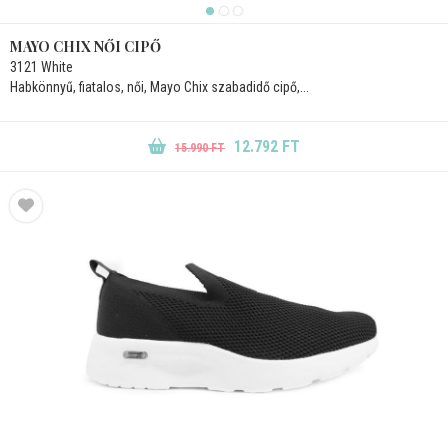
MAYO CHIX NŐI CIPŐ
3121 White
Habkönnyű, fiatalos, női, Mayo Chix szabadidő cipő,...
12.792 FT
15.990 FT