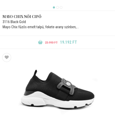
MAYO CHIX NŐI CIPŐ
3116 Black-Gold
Mayo Chix fűzős emelt talpú, fekete-arany színben,...
19.192 FT
23.990 FT