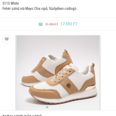
5115 White
Fehér színű női Mayo Chix cipő, fűzőjében csillogó...
17.592 FT
21.990 FT