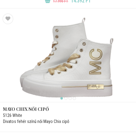
14.392 FT
17.990 FT
MAYO CHIX NŐI CIPŐ
5126 White
Divatos fehér színű női Mayo Chix cipő