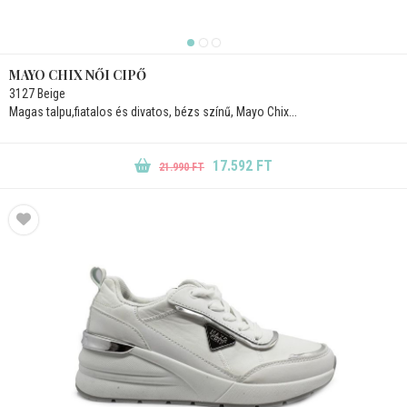
MAYO CHIX NŐI CIPŐ
3127 Beige
Magas talpu,fiatalos és divatos, bézs színű, Mayo Chix...
17.592 FT
21.990 FT