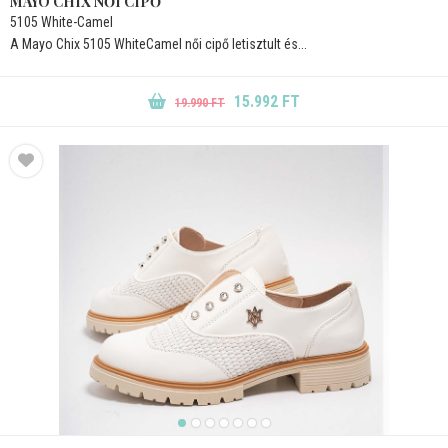
MAYO CHIX NŐI CIPŐ
5105 White-Camel
A Mayo Chix 5105 WhiteCamel női cipő letisztult és...
15.992 FT
19.990 FT