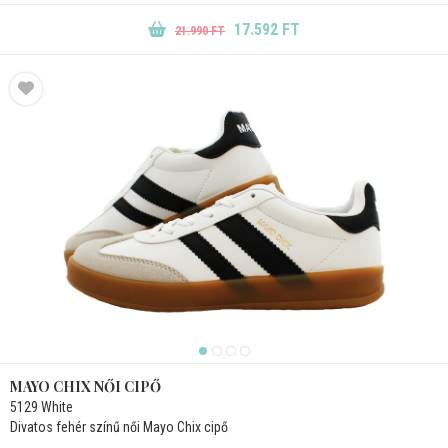
17.592 FT
21.990 FT
MAYO CHIX NŐI CIPŐ
5129 White
Divatos fehér színű női Mayo Chix cipő