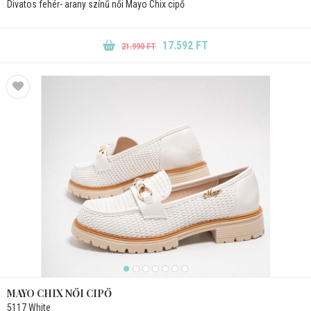
Divatos fehér- arany színű női Mayo Chix cipő
17.592 FT
21.990 FT
MAYO CHIX NŐI CIPŐ
5117 White