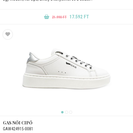
17.592 FT
21.990 FT
GAS NŐI CIPŐ
GAW424915-0081