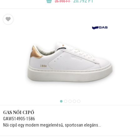
20.792 FT
25.990 FT
GAS NŐI CIPŐ
GAW514905-1586
Női cipő egy modern megjelenésű, sportosan elegáns...