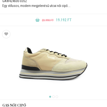
GAW424600-0352
Egy stílusos, modern megjelenésű utcai női cipő....
19.192 FT
23.990 FT
GAS NŐI CIPŐ