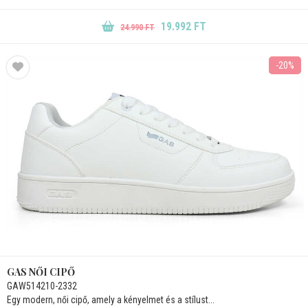
19.992 FT
24.990 FT
-20%
GAS NŐI CIPŐ
GAW514210-2332
Egy modern, női cipő, amely a kényelmet és a stílust...