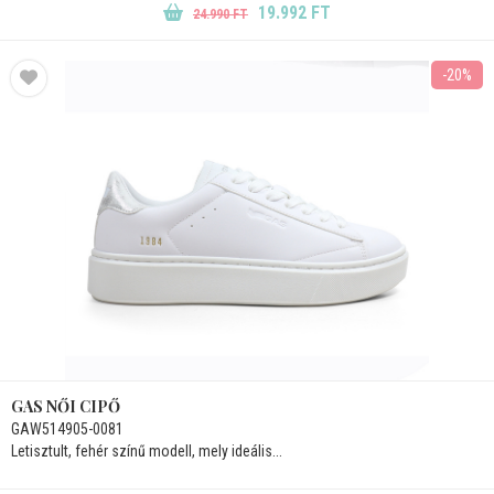
19.992 FT
24.990 FT
-20%
GAS NŐI CIPŐ
GAW514905-0081
Letisztult, fehér színű modell, mely ideális...