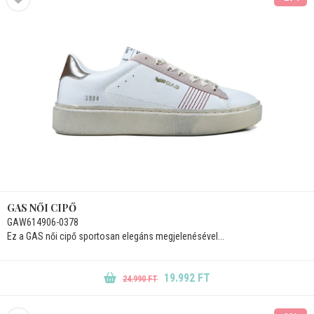
GAS NŐI CIPŐ
GAW614906-0378
Ez a GAS női cipő sportosan elegáns megjelenésével...
19.992 FT
24.990 FT