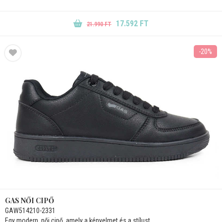
17.592 FT
21.990 FT
-20%
GAS NŐI CIPŐ
GAW514210-2331
Egy modern, női cipő, amely a kényelmet és a stílust...