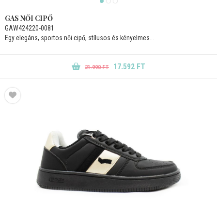
GAS NŐI CIPŐ
GAW424220-0081
Egy elegáns, sportos női cipő, stílusos és kényelmes...
17.592 FT
21.990 FT