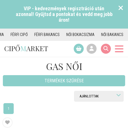
VIP - kedvezmények regisztráció után
azonnal! Gyűjtsd a pontokat és vedd meg jobb
áron!
FÉRFI BAKANCS
NŐI BOKACSIZMA
NŐI BAKANCS
TAMARIS CSIZM
CIPŐ
M
ARKET
GAS NŐI
TERMÉKEK SZŰRÉSE
1