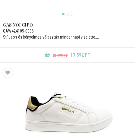
GAS NŐI CIPŐ
GAW424105-0096
Stílusos és kényelmes választás mindennapi viseletre....
17.592 FT
21.990 FT