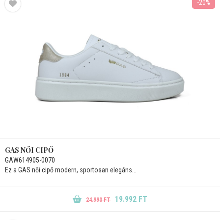
-20%
GAS NŐI CIPŐ
GAW614905-0070
Ez a GAS női cipő modern, sportosan elegáns...
19.992 FT
24.990 FT