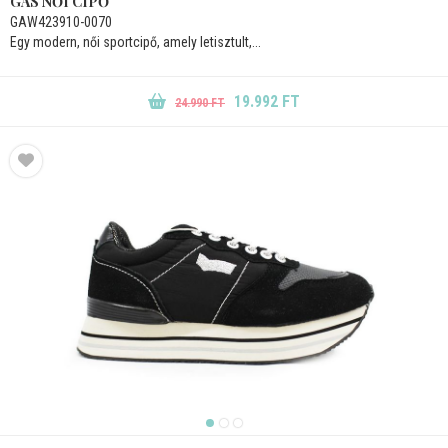
GAS NŐI CIPŐ
GAW423910-0070
Egy modern, női sportcipő, amely letisztult,...
19.992 FT
24.990 FT