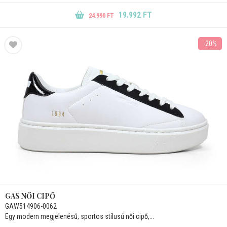
19.992 FT
24.990 FT
-20%
GAS NŐI CIPŐ
GAW514906-0062
Egy modern megjelenésű, sportos stílusú női cipő,...