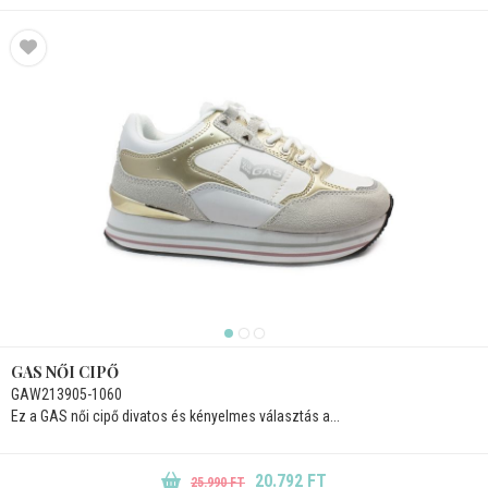
GAS NŐI CIPŐ
GAW213905-1060
Ez a GAS női cipő divatos és kényelmes választás a...
20.792 FT
25.990 FT