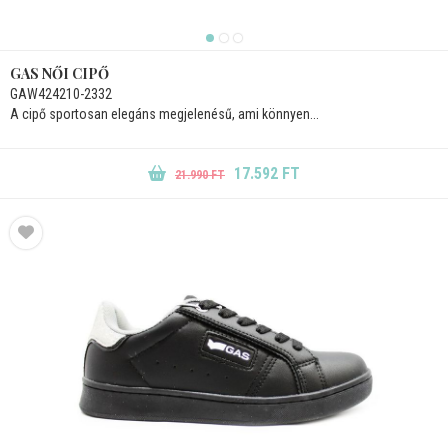
GAS NŐI CIPŐ
GAW424210-2332
A cipő sportosan elegáns megjelenésű, ami könnyen...
17.592 FT
21.990 FT