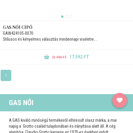
GAS NŐI CIPŐ
GAW424105-0070
Stílusos és kényelmes választás mindennapi viseletre....
17.592 FT
21.990 FT
1
GAS NŐI
A GAS kiváló minőségű termékeiről elhíresült olasz márka, a mai
napig a Grotto család tulajdonában és irányítása alatt áll. A cég
alapitója, Claudio Grotto karrierje az 1970-es években indult.