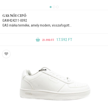
GAS NŐI CIPŐ
GAW424211-0092
GAS márka terméke, amely modern, visszafogott...
17.592 FT
21.990 FT