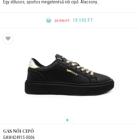
Egy stílusos, sportos megjelenésű női cipő. Alacsony...
19.192 FT
23.990 FT
GAS NŐI CIPŐ
GAW424915-0006